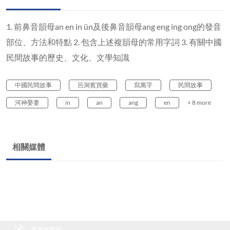
1. 前鼻音韻母an en in ün及後鼻音韻母ang eng ing ong的發音
部位、方法和特點 2. 包含上述複韻母的常用字詞 3. 有關中國
民間故事的歷史、文化、文學知識
中國民間故事
呂洞賓買藥
寫萬字
民間故事
河神娶妻
in
an
ang
en
+ 8 more
相關媒體