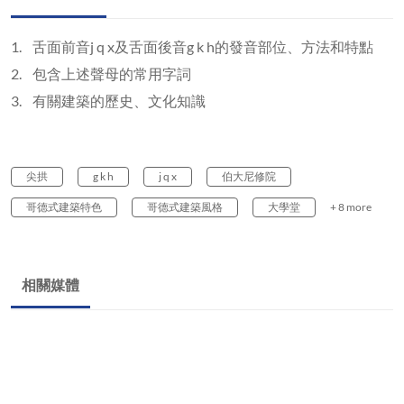
1. 舌面前音j q x及舌面後音g k h的發音部位、方法和特點
2. 包含上述聲母的常用字詞
3. 有關建築的歷史、文化知識
尖拱
g k h
j q x
伯大尼修院
哥德式建築特色
哥德式建築風格
大學堂
+ 8 more
相關媒體