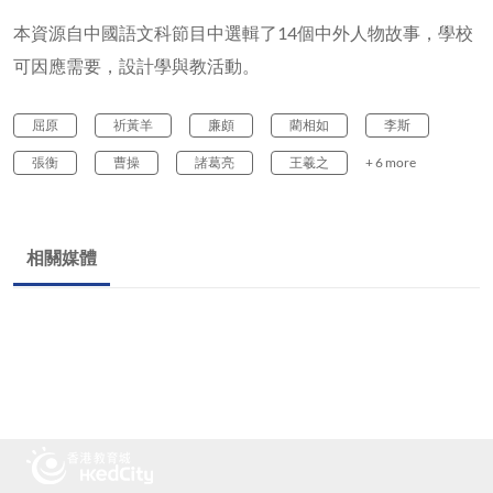
本資源自中國語文科節目中選輯了14個中外人物故事，學校
可因應需要，設計學與教活動。
屈原
祈黃羊
廉頗
藺相如
李斯
張衡
曹操
諸葛亮
王羲之
+ 6 more
相關媒體