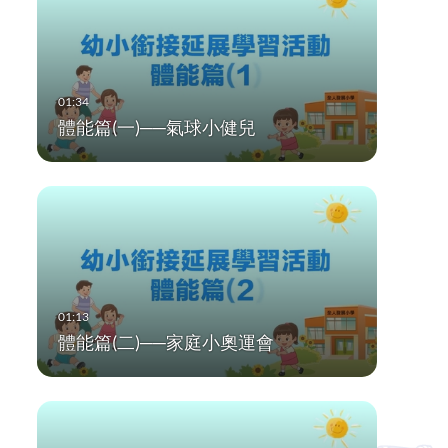
體能篇(一)──氣球小健兒
體能篇(二)──家庭小奧運會