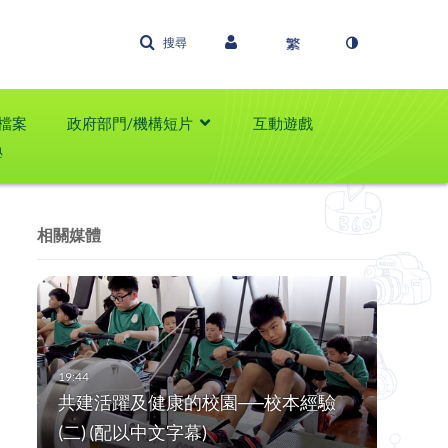
搜尋
檔案
政府部門/機構短片
互動遊戲
學
相關媒體
共建活躍及健康的校園──校本經驗
(二) (配以中文字幕)