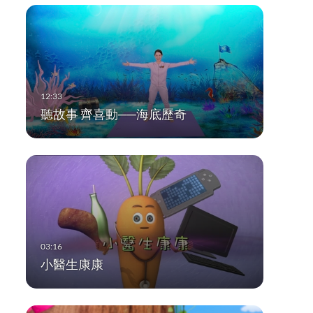
聽故事 齊喜動──海底歷奇
小醫生康康