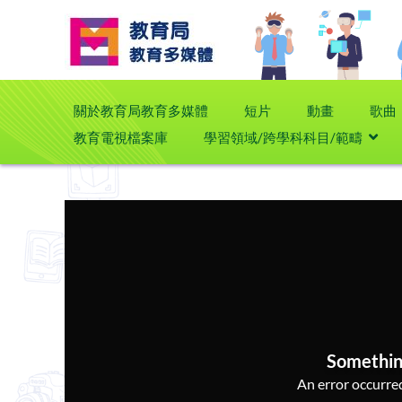
關於教育局教育多媒體
短片
動畫
歌曲
教育電視檔案庫
學習領域/跨學科科目/範疇
Somethin
An error occurred,