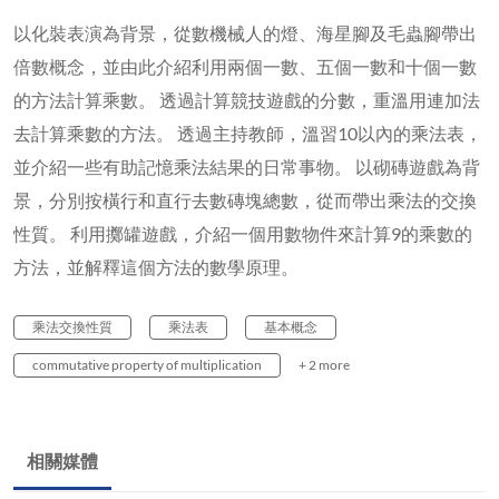
以化裝表演為背景，從數機械人的燈、海星腳及毛蟲腳帶出
倍數概念，並由此介紹利用兩個一數、五個一數和十個一數
的方法計算乘數。 透過計算競技遊戲的分數，重溫用連加法
去計算乘數的方法。 透過主持教師，溫習10以內的乘法表，
並介紹一些有助記憶乘法結果的日常事物。 以砌磚遊戲為背
景，分別按橫行和直行去數磚塊總數，從而帶出乘法的交換
性質。 利用擲罐遊戲，介紹一個用數物件來計算9的乘數的
方法，並解釋這個方法的數學原理。
乘法交換性質
乘法表
基本概念
commutative property of multiplication
+ 2 more
相關媒體