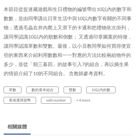
本節目從捉迷藏遊戲和生日禮物的編號帶出10以內的數字和
數數，並由同學講出日常生活中與10以內數字有關的不同事
物；透過毛蟲在井內爬上又滑下的卡通和把禮物依次掛列，
讓同學認識10以內的順數和倒數； 又透過印章圖案的特徵，
讓同學認識單數和雙數。最後，以小丑教同學如何買得便宜
些的東西來介紹利用數數和一一對應的方法比較兩組物件的
多少，並從「朝三暮四」的故事引入7的組合，再以摘生果
的情節介紹了10的不同組合。 含教師參考資料。
單數
數的基本組合
雙數
10以內的數
香港通用貨幣
odd number
+ 4 more
相關媒體