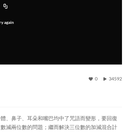
ry again
0
34592
身體、鼻子、耳朵和嘴巴均中了咒語而變形，要回復
位數減兩位數的問題；繼而解決三位數的加減混合計