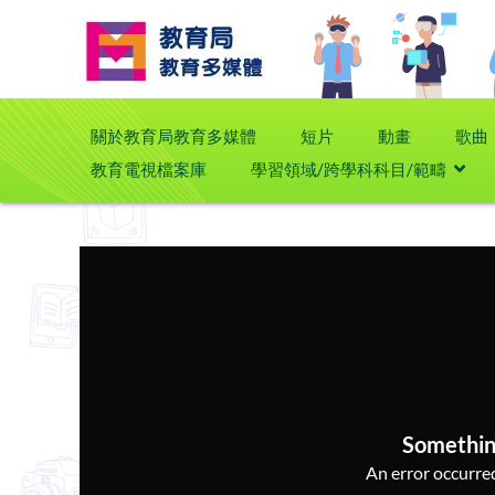
關於教育局教育多媒體
短片
動畫
歌曲
教育電視檔案庫
學習領域/跨學科科目/範疇
Somethin
An error occurred,