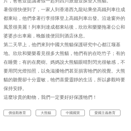
片，爸爸並提議暑假一起到四川旅遊並探望大熊貓。
暑假很快便到了，一家人到香港西九龍站乘坐高鐵列車往成
都東站，他們拿著行李排隊登上高鐵列車出發。沿途窗外的
風景很美麗！列車到達成都東站後，欣欣和樂樂拖著公公和
婆婆步出車廂，晚飯後便回到酒店休息。
第二天早上，他們來到中國大熊貓保護研究中心都江堰基
地。欣欣和樂樂看見很多大熊貓，牠們有的在吃竹子；有的
在睡覺；有的在爬樹。媽媽說大熊貓眼晴對閃光很敏感，不
要用閃光燈拍照，以免滋擾牠們甚至損害牠們的視覺。大熊
貓的聽覺卻十分靈敏，牠們喜愛靈靜的生活，所以參觀時要
保持安靜。
這麼珍貴的動物，我們一定要好好保護牠們！
價值觀教育
大熊貓
中國國寶
愛國主義教育