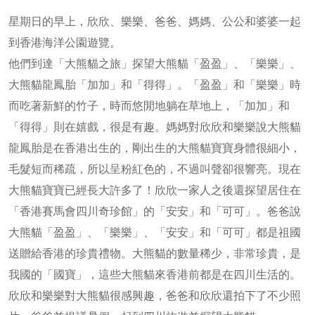
星期日的早上，欣欣、樂樂、爸爸、媽媽、公公和婆婆一起
到香港海洋公園遊覽。
他們到達「大熊貓之旅」探望大熊貓「盈盈」、「樂樂」、
大熊貓龍鳳胎「加加」和「得得」。「盈盈」和「樂樂」時
而吃著新鮮的竹子，時而悠閒地躺在草地上，「加加」和
「得得」則在嬉戲，很是有趣。媽媽對欣欣和樂樂說大熊貓
龍鳳胎是在香港出生的，剛出生的大熊貓寶寶身體很細小，
毛髮短而稀疏，所以呈粉紅色的，不過叫聲卻很響亮。現在
大熊貓寶寶已經長大許多了！欣欣一家人之後還探望居住在
「香港賽馬會四川奇珍館」的「安安」和「可可」。爸爸說
大熊貓「盈盈」、「樂樂」、「安安」和「可可」都是祖國
送贈給香港的珍貴禮物。大熊貓的數量稀少，非常珍貴，是
我國的「國寶」，這些大熊貓來香港前都是在四川生活的。
欣欣和樂樂對大熊貓很感興趣，爸爸和欣欣還拍下了不少照