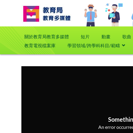
關於教育局教育多媒體
短片
動畫
歌曲
教育電視檔案庫
學習領域/跨學科科目/範疇
Somethin
An error occurred,