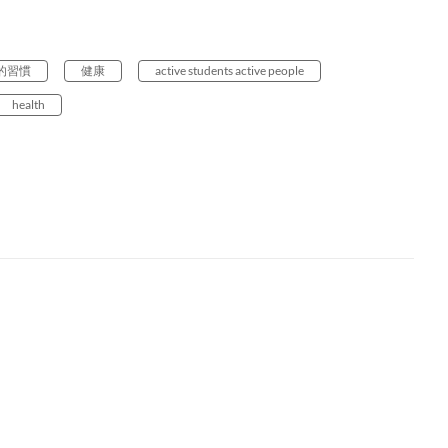
的習慣
健康
active students active people
health