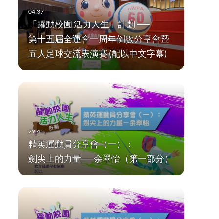
「躍動校園 活力人生」計劃 ──
第十五屆全運會一周年倒數分享會暨
五人足球交流表演賽 (配以中文字幕)
精英運動員分享會（一）：
劍尖上的力量──余翠怡（第一部分）