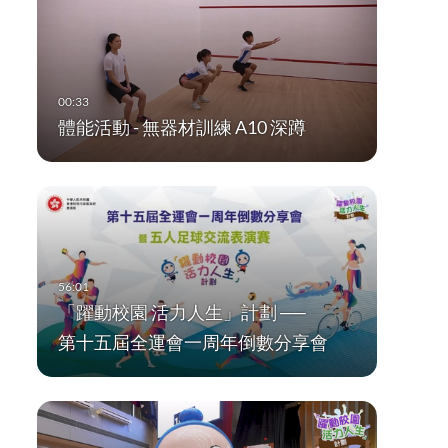
體能活動 - 無器材訓練 A10 深蹲
「躍動校園 活力人生」計劃 ──
第十五屆全運會一周年倒數分享會