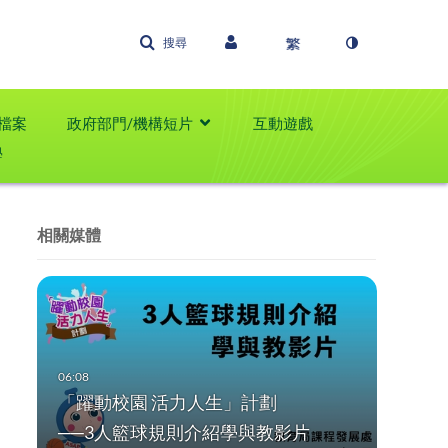
搜尋
檔案
政府部門/機構短片
互動遊戲
學
相關媒體
「躍動校園 活力人生」計劃
──3人籃球規則介紹學與教影片