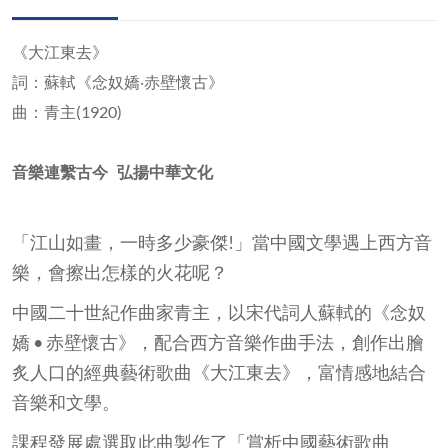
《大江東去》
詞：蘇軾《念奴嬌‧赤壁懷古》
曲：青主(1920)
音樂連繫古今
弘揚中華文化
「江山如畫，一時多少豪傑!」當中國文學遇上西方音
樂，會擦出怎樣的火花呢？
中國二十世紀作曲家青主，以宋代詞人蘇軾的《念奴
嬌 • 赤壁懷古》，配合西方音樂作曲手法，創作出膾
炙人口的經典藝術歌曲《大江東去》，富情感地結合
音樂和文學。
課程發展處選取此曲製作了「賞析中國藝術歌曲