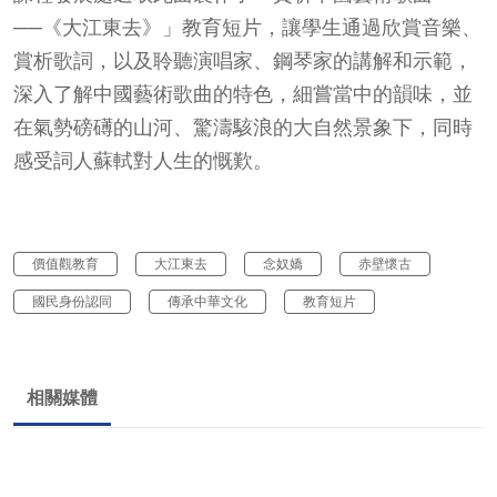
──《大江東去》」教育短片，讓學生通過欣賞音樂、
賞析歌詞，以及聆聽演唱家、鋼琴家的講解和示範，
深入了解中國藝術歌曲的特色，細嘗當中的韻味，並
在氣勢磅礡的山河、驚濤駭浪的大自然景象下，同時
感受詞人蘇軾對人生的慨歎。
價值觀教育
大江東去
念奴嬌
赤壁懷古
國民身份認同
傳承中華文化
教育短片
相關媒體