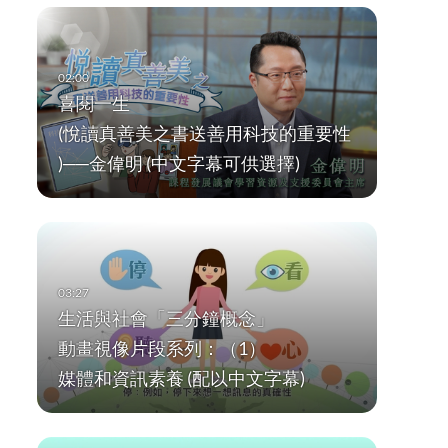
喜閱一生
(悅讀真善美之書送善用科技的重要性
)──金偉明 (中文字幕可供選擇)
生活與社會「三分鐘概念」
動畫視像片段系列：（1）
媒體和資訊素養 (配以中文字幕)