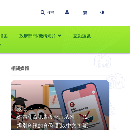
搜尋
檔案
政府部門/機構短片
互動遊戲
學
相關媒體
媒體和資訊素養影片系列：（2）
辨別資訊的真偽 (配以中文字幕)