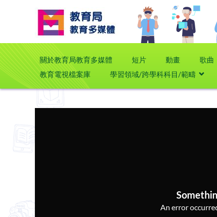
關於教育局教育多媒體
短片
動畫
歌曲
教育電視檔案庫
學習領域/跨學科科目/範疇
Somethin
An error occurred,