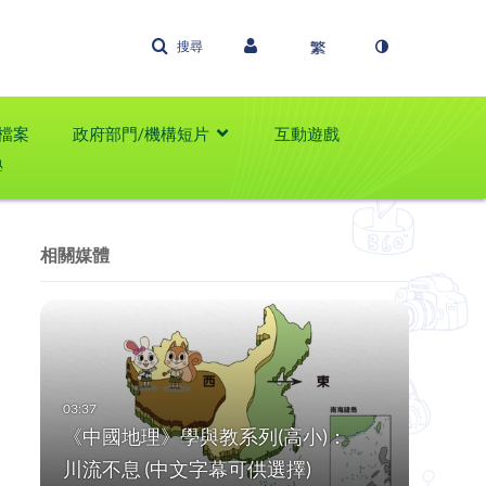
搜尋
檔案
政府部門/機構短片
互動遊戲
學
相關媒體
《中國地理》學與教系列(高小)：
川流不息 (中文字幕可供選擇)