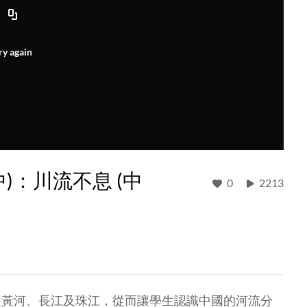
ry again
)：川流不息 (中
0
2213
是黃河、長江及珠江，從而讓學生認識中國的河流分