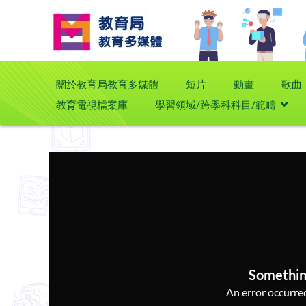
關於教育局教育多媒體
短片
動畫
歌曲
教育電視檔案庫
學習領域/跨學科科目/範疇
Somethin
An error occurred,