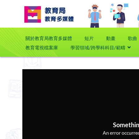
關於教育局教育多媒體
短片
動畫
歌曲
教育電視檔案庫
學習領域/跨學科科目/範疇
Somethin
An error occurred,