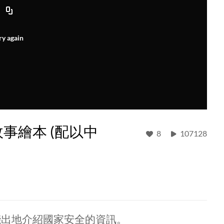
ry again
事繪本 (配以中
8
107128
淺出地介紹國家安全的資訊。