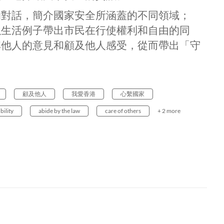
的對話，簡介國家安全所涵蓋的不同領域；
以生活例子帶出市民在行使權利和自由的同
其他人的意見和顧及他人感受，從而帶出「守
顧及他人
我愛香港
心繫國家
bility
abide by the law
care of others
+ 2 more