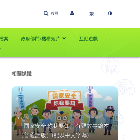
搜尋
檔案
政府部門/機構短片
互動遊戲
學
相關媒體
「國家安全 你我要知」有聲故事繪本
（普通話版）(配以中文字幕)