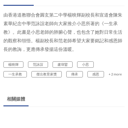
由香港道教聯合會圓玄第二中學楊映輝副校長和宣道會陳朱
素華紀念中學范詠誼老師向大家推介小思所著的《一生承
教》。此書是小思老師的肺腑心聲，也包含了她對日常生活
的觀察和領悟。楊副校長和范老師希望大家要銘記和感恩師
長的教誨，更應傳承發揚這份溫暖。
楊映輝
范詠誼
盧瑋鑾
小思
一生承教
傑出教育家獎
傳承
感恩
+ 2 more
相關媒體