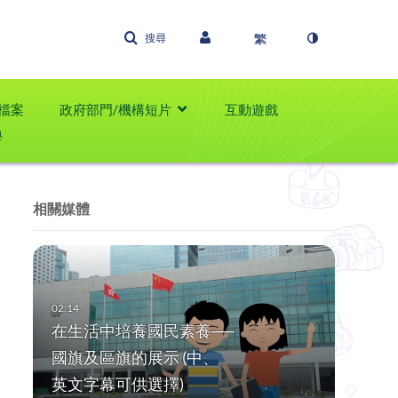
搜尋
檔案
政府部門/機構短片
互動遊戲
學
相關媒體
在生活中培養國民素養──
國旗及區旗的展示 (中、
英文字幕可供選擇)