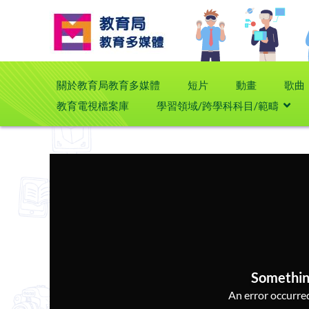
關於教育局教育多媒體
短片
動畫
歌曲
教育電視檔案庫
學習領域/跨學科科目/範疇
Somethin
An error occurred,