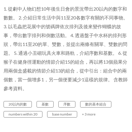
1. 從劇中人物幻想10年後生日會的景況帶出20以內的數字和
數數。 2. 介紹日常生活中與11至20各數字有關的不同事物。
3. 以毛蟲把花展中的號碼牌依次排列及後來變作蝴蝶的故
事，帶出數字排列和倒數活動。 4. 透過盤子中水杯的排列形
狀，帶出11至20的單、雙數，並提出兩條有關單、雙數的問
題。 5. 通過小丑砌玩具火車和路軌，介紹序數和基數。 6. 從
猴子在健身徑運動的情節介紹15的組合，再以將13個蘋果分
用兩個盒盛載的情節介紹13的組合，從中引出：組合中的兩
個數，當一個增多1，另一個便要減少1這樣的規律。 含教師
參考資料。
20以內的數
基數
序數
數的基本組合
numbers within 20
base number
+ 3 more