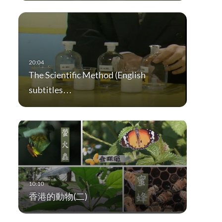
The Scientific Method (English
subtitles…
香港的動物(二)