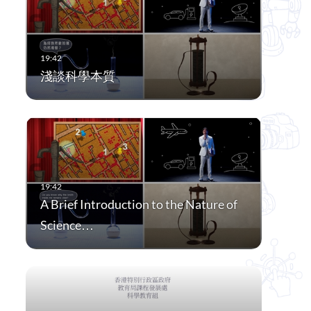
淺談科學本質
A Brief Introduction to the Nature of
Science…