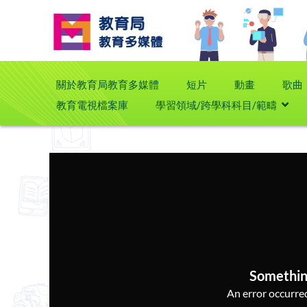
關於教育局教育多媒體
短片
動畫
歌曲
教育電視檔案庫
學習領域/跨學科科目/範疇
Somethin
An error occurred,