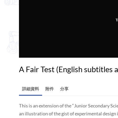
T
A Fair Test (English subtitles 
詳細資料
附件
分享
This is an extension of the “Junior Secondary Sci
an illustration of the gist of experimental design