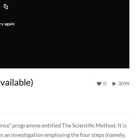
ry again
available)
0
3099
ence” programme entitled The Scientific Method. It is
 in an investigation employing the four steps (namely,