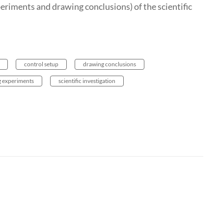
riments and drawing conclusions) of the scientific
control setup
drawing conclusions
 experiments
scientific investigation