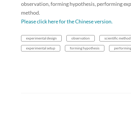
observation, forming hypothesis, performing expe
method.
Please click here for the Chinese version.
experimental design
observation
scientific method
experimental setup
forming hypothesis
performing