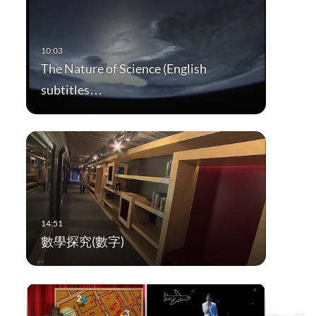
The Nature of Science (English
subtitles…
數學探究(數字)