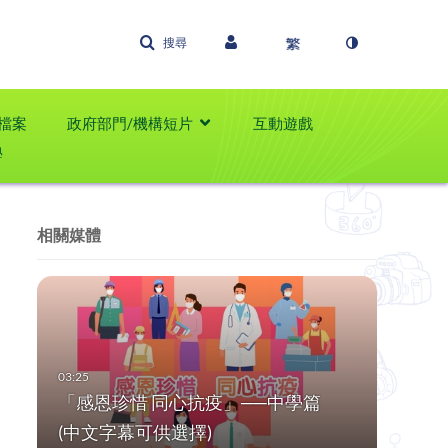
搜尋
檔案
政府部門/機構短片
互動遊戲
學
相關媒體
「感恩珍惜 同心抗疫」──中學篇
(中文字幕可供選擇)