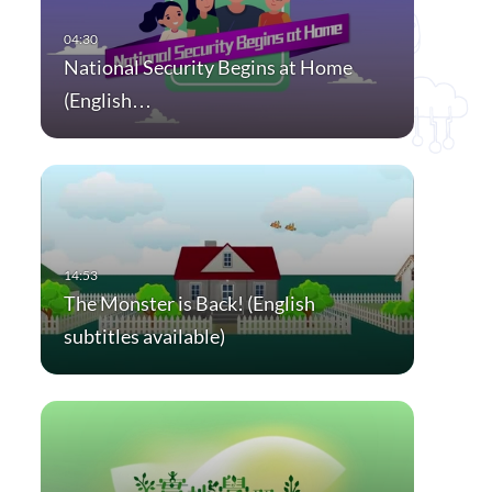
National Security Begins at Home
(English…
The Monster is Back! (English
subtitles available)