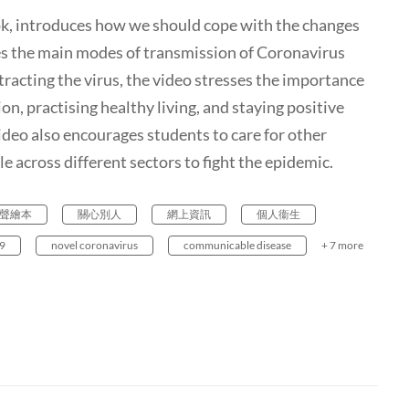
ook, introduces how we should cope with the changes
des the main modes of transmission of Coronavirus
acting the virus, the video stresses the importance
on, practising healthy living, and staying positive
ideo also encourages students to care for other
le across different sectors to fight the epidemic.
聲繪本
關心別人
網上資訊
個人衞生
19
novel coronavirus
communicable disease
+ 7 more