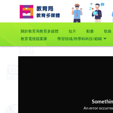
關於教育局教育多媒體
短片
動畫
歌曲
教育電視檔案庫
學習領域/跨學科科目/範疇
Somethin
An error occurred,