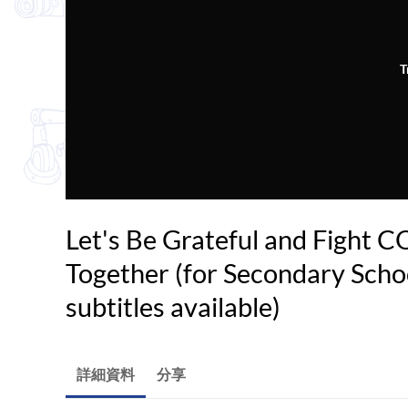
T
Let's Be Grateful and Fight 
Together (for Secondary Schoo
subtitles available)
詳細資料
分享