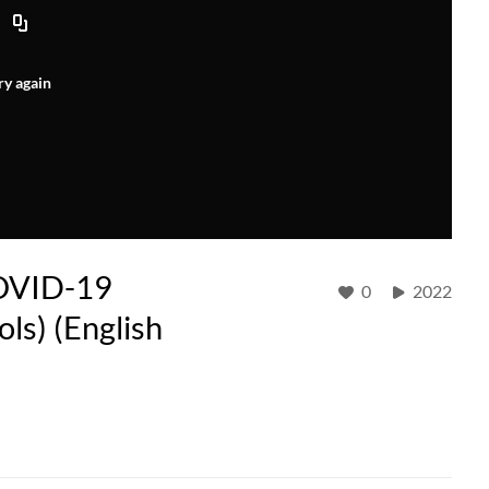
ry again
COVID-19
0
2022
ls) (English