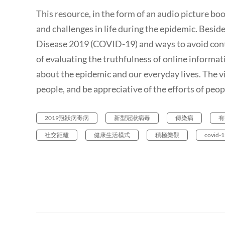
This resource, in the form of an audio picture b
and challenges in life during the epidemic. Besi
Disease 2019 (COVID-19) and ways to avoid contr
of evaluating the truthfulness of online informati
about the epidemic and our everyday lives. The v
people, and be appreciative of the efforts of peop
2019冠狀病毒病
新型冠狀病毒
傳染病
有
社交距離
健康生活模式
積極樂觀
covid-