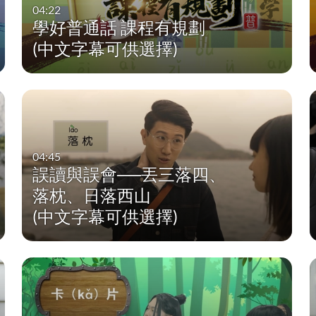
04:22
學好普通話 課程有規劃
(中文字幕可供選擇)
04:45
誤讀與誤會──丟三落四、
落枕、日落西山
(中文字幕可供選擇)