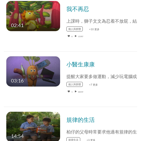
我不再忍
02:41
個人與群體
+10 更多
0
17,957
小醫生康康
03:16
個人與群體
+7 更多
1
20,519
規律的生活
14:54
規律生活
+3 更多