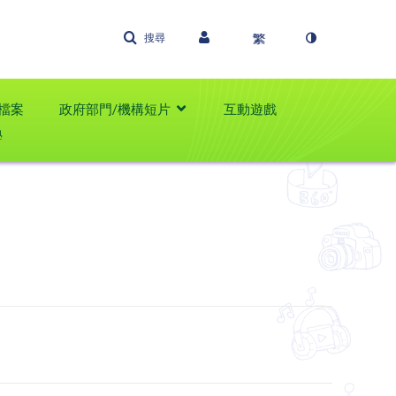
搜尋
檔案
政府部門/機構短片
互動遊戲
學