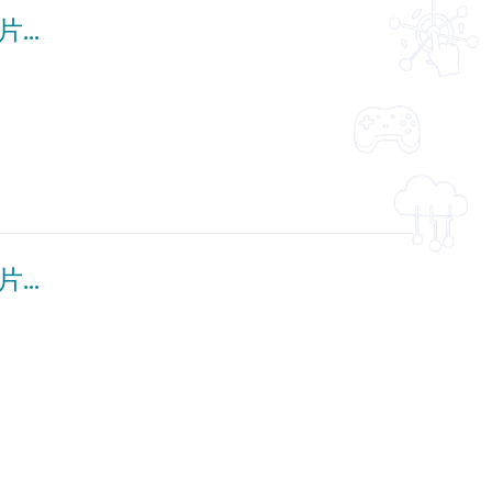
公民、經濟與社會「三分鐘概念」動畫視像片段系列：（16）消除一切形式種族歧視國際公約 (配以中文字幕)
公民、經濟與社會「三分鐘概念」動畫視像片段系列：（10）定型、偏見與歧視 (配以中文字幕)