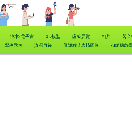
繪本/電子書
3D模型
虛擬展覽
相片
聲音
學校示例
資源目錄
通訊程式表情圖像
AI輔助教