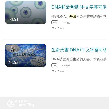
DNA和染色體 (中文字幕
描述DNA、
基因
和染色體在結構和功能上的關係
00:51
細胞
+16 更多
1
2,647
生命天書 DNA 
14:55
dna
+26 更多
1
8,588