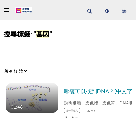
搜尋標籤: "
基因
"
所有媒體
哪裏可以找到DNA？(中文字幕可供選擇)
說明細胞、染色體、染色質、DNA和
基
01:48
遺傳與進化
+22 更多
2
1,417