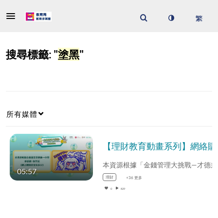
搜尋標籤: "
塗黑
"
所有媒體
【理財教育動
本資源根據
05:57
理財
+36 更多
0
829