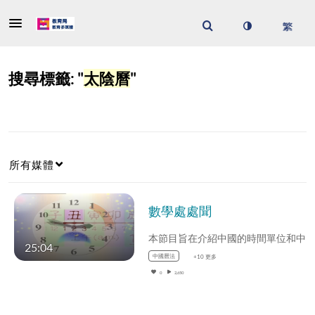
搜尋標籤: "
太陰曆
"
所有媒體
數學處處聞
25:04
中國曆法
+10 更多
0
2,650