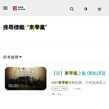
搜尋標籤: "
東學黨
"
所有媒體
【清】
東學黨
之亂 (重點課題資源)(配以中文字幕)
朝鮮
東學黨
發動起義，日本認為是入侵朝鮮的絕好機會。日本以保護僑民為名，派兵前往朝鮮，進駐漢城。起義平
02:25
中史中二下學期
+11 更多
0
777