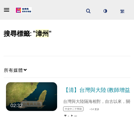
搜尋標籤: "
漳州
"
所有媒體
【清】台灣與大陸 (教師增益資源)(配以中文字幕)
02:32
中史中二下學期
+14 更多
0
409