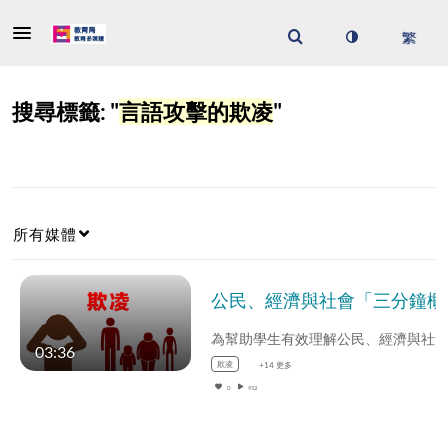
搜尋標籤: "
言語攻擊的欺凌
"
所有媒體
公民、經濟與社會「
03:36
欺凌
+14 更多
0
912