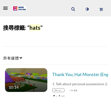
搜尋標籤: "
hats
"
所有媒體
10:14
i like my…
+14 更多
0
4,877