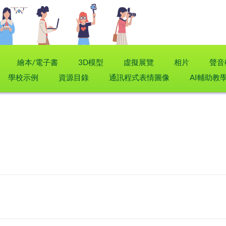
繪本/電子書
3D模型
虛擬展覽
相片
聲音
學校示例
資源目錄
通訊程式表情圖像
AI輔助教