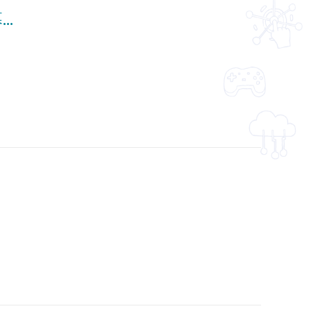
名人小傳 (愛迪生、霍金、李慧詩) (英文字幕可供選擇)