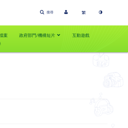
搜尋
檔案
政府部門/機構短片
互動遊戲
學