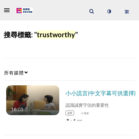
搜尋標籤: "
trustworthy
"
所有媒體
小小謊言(中文字幕可供選擇)
認識誠實守信的重要性
16:01
誠實
+3 更多
4
48,228