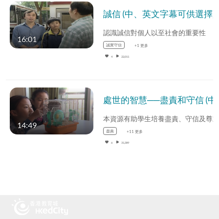
誠信 (中、英文字幕可供選擇)
認識誠信對個人以至社會的重要性
16:01
誠實守信
+1 更多
4
22,011
處世的智慧──盡責
14:49
盡責
+11 更多
6
31,389