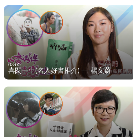
03:00
喜閱一生(名人好書推介) ──楊文蔚