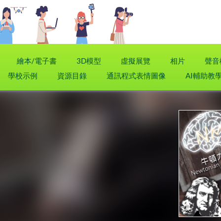
繪本/電子書
3D模型
虛擬展覽
相片
聲音
學校示例
資源目錄
通訊程式表情圖像
AI輔助教