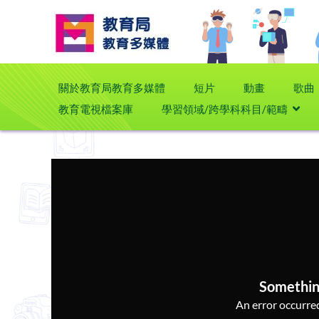
關於教育局教育多媒體
短片
動畫
歌曲
教育電視檔案庫
學習領域/跨學科科目/範疇
Somethin
An error occurred,