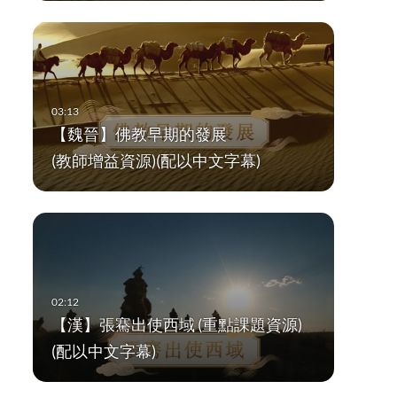
【魏晉】佛教早期的發展
(教師增益資源)(配以中文字幕)
【漢】張騫出使西域 (重點課題資源)
(配以中文字幕)