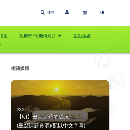
搜尋
檔案
政府部門/機構短片
互動遊戲
學
相關媒體
【明】出海遠航的盛況
(重點課題資源)(配以中文字幕)