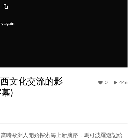
ry again
中西文化交流的影
0
446
幕)
。當時歐洲人開始探索海上新航路，馬可波羅遊記給