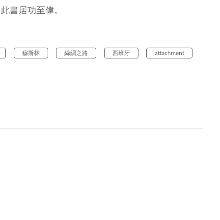
，此書居功至偉。
穆斯林
絲綢之路
西班牙
attachment