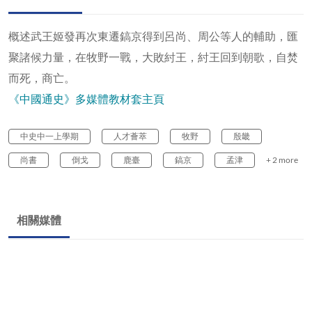
概述武王姬發再次東遷鎬京得到呂尚、周公等人的輔助，匯
聚諸候力量，在牧野一戰，大敗紂王，紂王回到朝歌，自焚
而死，商亡。
《中國通史》多媒體教材套主頁
中史中一上學期
人才薈萃
牧野
殷畿
尚書
倒戈
鹿臺
鎬京
孟津
+ 2 more
相關媒體