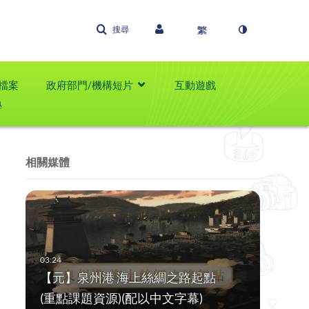
搜尋
檔案
政府部門/機構短片
互動遊戲
學
相關媒體
【元】泉州港 海上絲綢之路起點
(重點課題資源)(配以中文字幕)