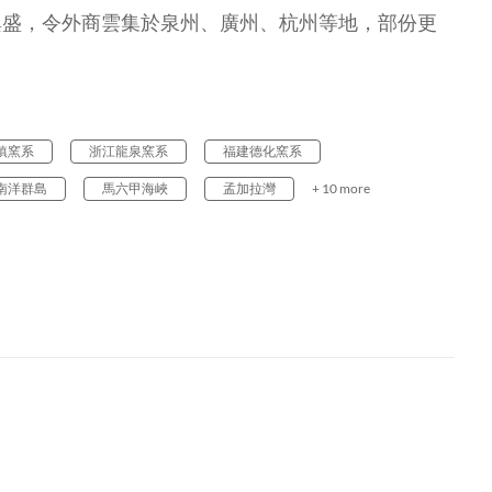
興盛，令外商雲集於泉州、廣州、杭州等地，部份更
鎮窯系
浙江龍泉窯系
福建德化窯系
南洋群島
馬六甲海峽
孟加拉灣
+ 10 more