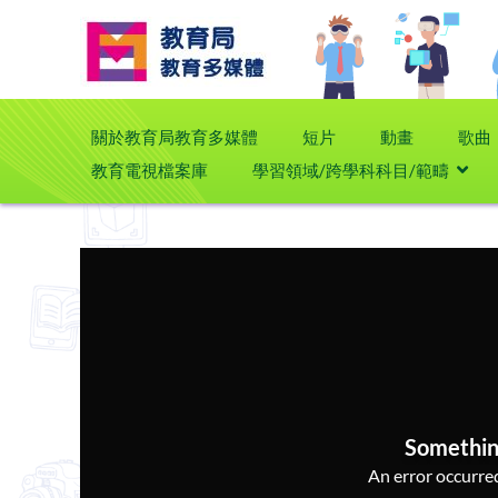
關於教育局教育多媒體
短片
動畫
歌曲
教育電視檔案庫
學習領域/跨學科科目/範疇
Somethin
An error occurred,