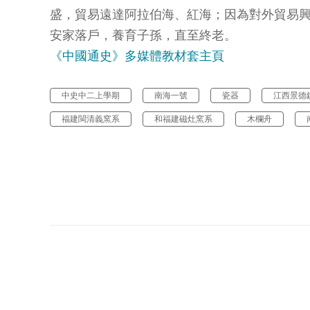
盛，貿易遠達阿拉伯海、紅海；因為對外貿易
安家落戶，養育子孫，直至終老。
《中國通史》多媒體教材套主頁
中史中二上學期
南海一號
瓷器
江西景德
福建閩清義窯系
和福建磁灶窯系
木欄舟