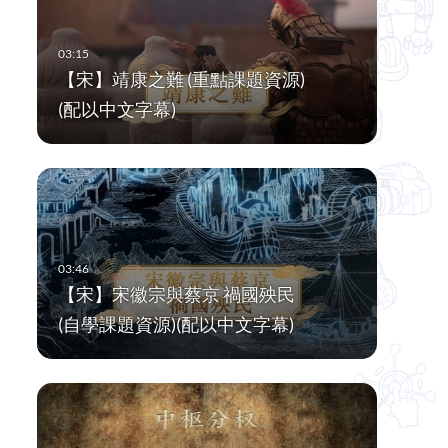
【宋】靖康之難 (重點課題資源)
(配以中文字幕)
【宋】宋徽宗與蔡京 禍國殃民
(自學課題資源)(配以中文字幕)