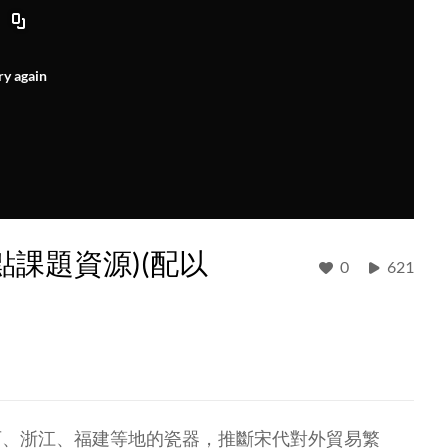
ry again
點課題資源)(配以
0
621
西、浙江、福建等地的瓷器，推斷宋代對外貿易繁