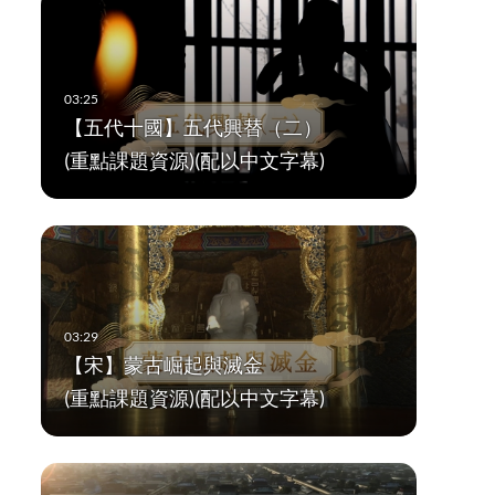
【五代十國】五代興替（二）
(重點課題資源)(配以中文字幕)
【宋】蒙古崛起與滅金
(重點課題資源)(配以中文字幕)