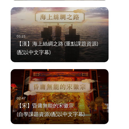
【漢】海上絲綢之路 (重點課題資源)
(配以中文字幕)
【宋】昏庸無能的宋徽宗
(自學課題資源)(配以中文字幕)