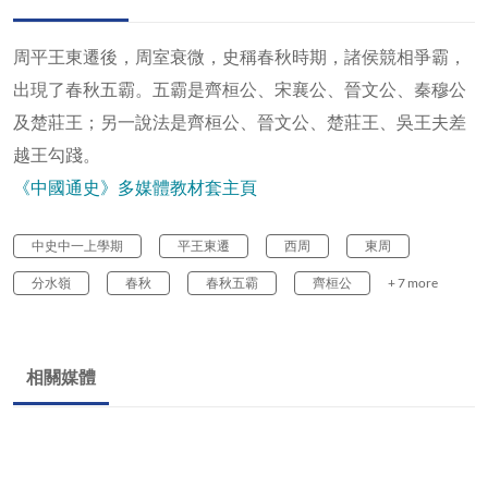
周平王東遷後，周室衰微，史稱春秋時期，諸侯競相爭霸，
出現了春秋五霸。五霸是齊桓公、宋襄公、晉文公、秦穆公
及楚莊王；另一說法是齊桓公、晉文公、楚莊王、吳王夫差
越王勾踐。
《中國通史》多媒體教材套主頁
中史中一上學期
平王東遷
西周
東周
分水嶺
春秋
春秋五霸
齊桓公
+ 7 more
相關媒體