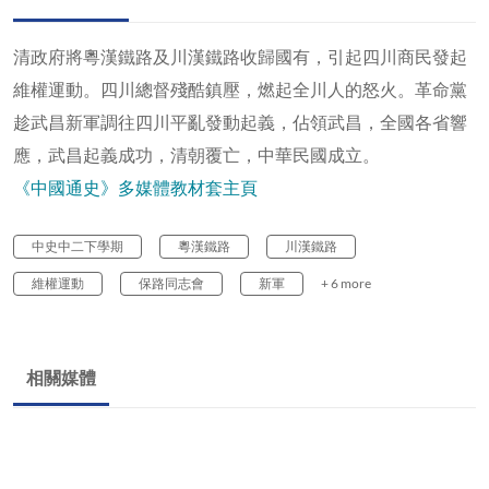
清政府將粵漢鐵路及川漢鐵路收歸國有，引起四川商民發起
維權運動。四川總督殘酷鎮壓，燃起全川人的怒火。革命黨
趁武昌新軍調往四川平亂發動起義，佔領武昌，全國各省響
應，武昌起義成功，清朝覆亡，中華民國成立。
《中國通史》多媒體教材套主頁
中史中二下學期
粵漢鐵路
川漢鐵路
維權運動
保路同志會
新軍
+ 6 more
相關媒體