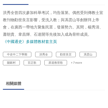
洪秀全曾四次參加科舉考試，均告落第。偶然受到傳教士宣
教刊物勸世良言影響，受洗入教；與馮雲山等創辦拜上帝
會，在廣西一帶地方聚集民眾，發展勢力。其間，楊秀清、
蕭朝貴、韋昌輝、石達開等先後加入成為骨幹成員。
《中國通史》多媒體教材套主頁
中史中二下學期
洪秀全
勸世良言
馮雲山
賜穀村
百正歌
原道救世歌
+ 7 more
相關媒體