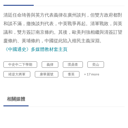
清廷任命琦善與英方代表義律在廣州談判，但雙方政府都對
和談不滿，撤換談判代表，中英戰爭再起。清軍戰敗，與英
議和，雙方簽訂南京條約。其後，歐美列強相繼與清簽訂望
廈條約、黃埔條約，中國從此陷入殖民主義深淵。
《中國通史》多媒體教材套主頁
中史中二下學期
義律
璞鼎查
奕山
靖逆大將軍
康華麗號
耆英
+ 17 more
相關媒體