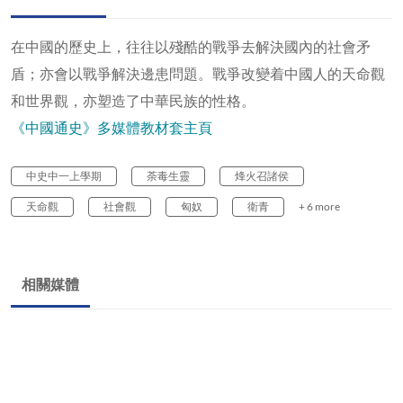
在中國的歷史上，往往以殘酷的戰爭去解決國內的社會矛
盾；亦會以戰爭解決邊患問題。戰爭改變着中國人的天命觀
和世界觀，亦塑造了中華民族的性格。
《中國通史》多媒體教材套主頁
中史中一上學期
荼毒生靈
烽火召諸侯
天命觀
社會觀
匈奴
衛青
+ 6 more
相關媒體