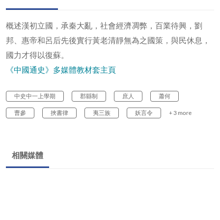
概述漢初立國，承秦大亂，社會經濟凋弊，百業待興，劉
邦、惠帝和呂后先後實行黃老清靜無為之國策，與民休息，
國力才得以復蘇。
《中國通史》多媒體教材套主頁
中史中一上學期
郡縣制
庶人
蕭何
曹參
挾書律
夷三族
妖言令
+ 3 more
相關媒體