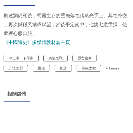
概述劉備死後，蜀國生存的重擔落在諸葛亮手上。其在外交
上再次與孫吳結成聯盟，然後平定南中，七擒七縱孟獲，使
孟獲心服口服。
《中國通史》多媒體教材套主頁
中史中一下學期
夷陵之戰
唇亡齒寒
升壇歃盟
孟獲
鄧芝
瘴癘之鄉
+ 1 more
相關媒體