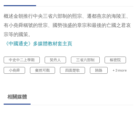
概述金朝推行中央三省六部制的熙宗、遷都燕京的海陵王、
有小堯舜稱號的世宗、國勢強盛的章宗和最後的亡國之君哀
宗等的國策。
《中國通史》多媒體教材套主頁
中史中二上學期
契丹人
三省六部制
樞密院
小堯舜
粲然可觀
四面楚歌
賄賂
+ 3 more
相關媒體