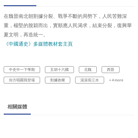
在魏晉南北朝割據分裂、戰爭不斷的局勢下，人民苦難深
重，楊堅的脫穎而出，實順應人民渴求，結束分裂，復興華
夏文明，再造統一。
《中國通史》多媒體教材套主頁
中史中一下學期
五胡十六國
北魏
西晉
你方唱罷我登場
割據政權
滾滾長江水
+ 4 more
相關媒體