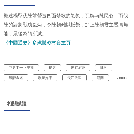
概述楊堅伐陳前營造四面楚歌的氣氛，瓦解南陳民心，而伐
陳的諸將戰功彪炳，令陳朝難以抵禦，加上陳朝君主昏庸無
能，最後為隋所滅。
《中國通史》多媒體教材套主頁
中史中一下學期
楊素
迫在眉睫
陳朝
紙醉金迷
歌舞昇平
長江天塹
潼關
+ 9 more
相關媒體