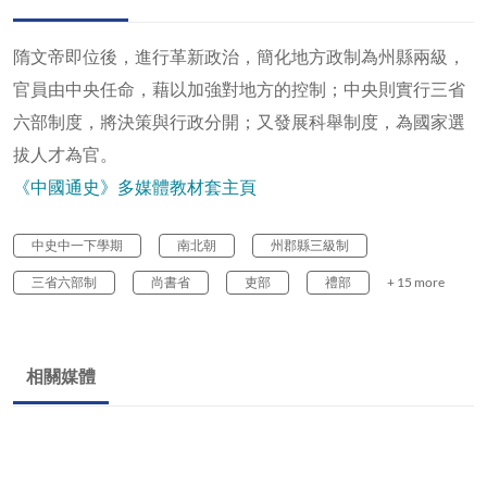
隋文帝即位後，進行革新政治，簡化地方政制為州縣兩級，
官員由中央任命，藉以加強對地方的控制；中央則實行三省
六部制度，將決策與行政分開；又發展科舉制度，為國家選
拔人才為官。
《中國通史》多媒體教材套主頁
中史中一下學期
南北朝
州郡縣三級制
三省六部制
尚書省
吏部
禮部
+ 15 more
相關媒體