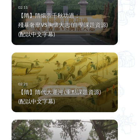
【隋】隋煬帝千秋功過：
殘暴奢靡VS胸懷大志 (自學課題資源)
(配以中文字幕)
【隋】隋代大運河 (重點課題資源)
(配以中文字幕)