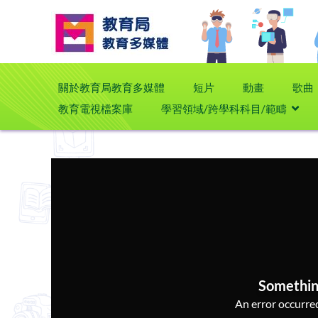
關於教育局教育多媒體
短片
動畫
歌曲
教育電視檔案庫
學習領域/跨學科科目/範疇
Somethin
An error occurred,