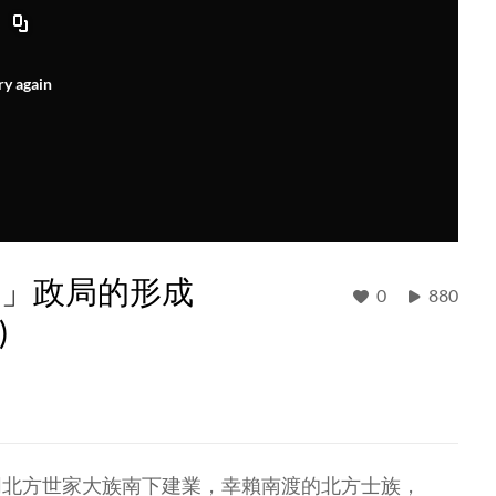
ry again
下」政局的形成
0
880
)
同北方世家大族南下建業，幸賴南渡的北方士族，