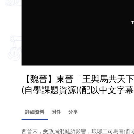
T
【魏晉】東晉「王與馬共天
(自學課題資源)(配以中文字幕
詳細資料
附件
分享
西晉末，受政局混亂所影響，琅琊王司馬睿偕