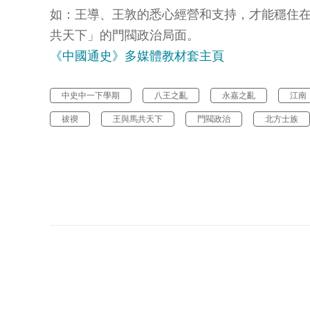
如：王導、王敦的悉心經營和支持，才能穩住
共天下」的門閥政治局面。
《中國通史》多媒體教材套主頁
中史中一下學期
八王之亂
永嘉之亂
江南
祓禊
王與馬共天下
門閥政治
北方士族