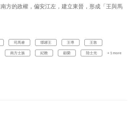
在南方的政權，偏安江左，建立東晉，形成「王與馬
司馬睿
瑯琊王
王導
王敦
南方士族
紀瞻
顧榮
陸士光
+ 1 more