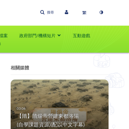
搜尋
檔案
政府部門/機構短片
互動遊戲
學
相關媒體
【隋】隋煬帝營建東都洛陽
(自學課題資源)(配以中文字幕)