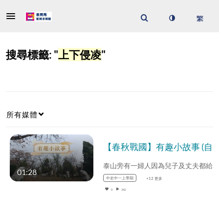
搜尋標籤: "
上下侵凌
"
所有媒體
【春秋戰國】有趣小故事 (自學課題資源)(配以中文字幕)
01:28
中史中一上學期
+12 更多
0
342