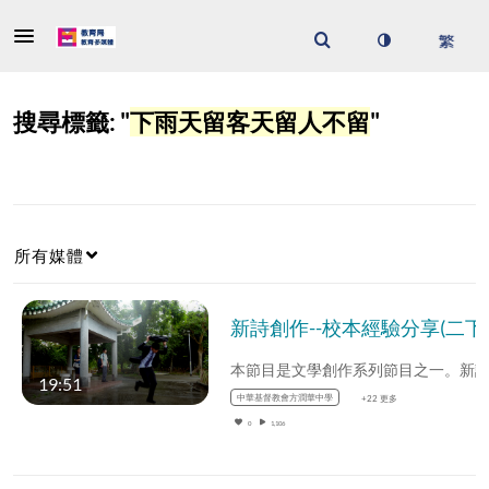
搜尋標籤: "
下雨天留客天留人不留
"
所有媒體
19:51
中華基督教會方潤華中學
+22 更多
0
1,106