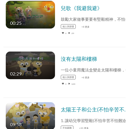
兒歌《我避我避》
00:25
個人與群體
+4 更多
0
279
沒有太陽和樓梯
02:29
個人與群體
+6 更多
0
4,244
太陽王子和公主(不怕辛苦不怕難)
09:58
不怕困難
+11 更多